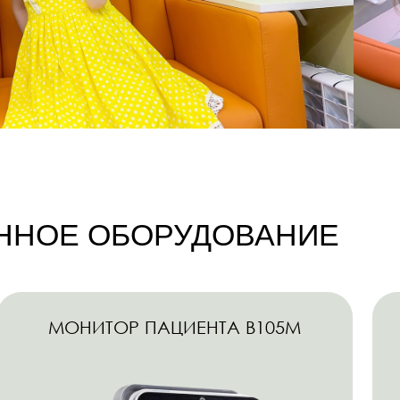
МОНИТОР ПАЦИЕНТА B105M
АВТОМА
ДЕФИБ
оказывает 5 параметров:
надежно
оксиметрия, давление,
устройст
электрокардиограмма,
подачей 
астота дыхания, температура