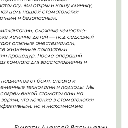
зопасным.
, сложные челюстно-
е детей — под седацией
е анестезиологи,
ые показатели
р. После операций
для восстановления и
т боли, страха и
хнологии и подходы. Мы
й стоматологии на
 лечение в стоматологии
, но и максимально
ару Алексей Васильевич
ий специалист клиники