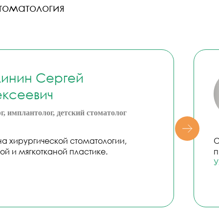
линин Сергей
ексеевич
г, имплантолог, детский стоматолог
а хирургической стоматологии,
О
ой и мягкотканой пластике.
п
У
ВАМ БЫЛО