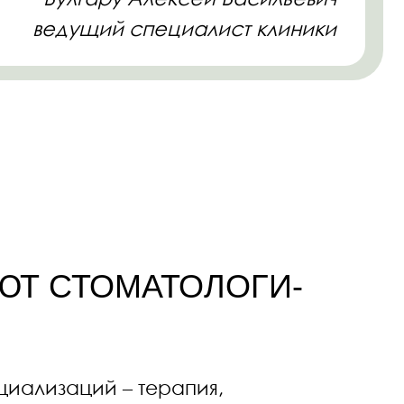
ОМАТОЛОГИ-
й – терапия,
гия