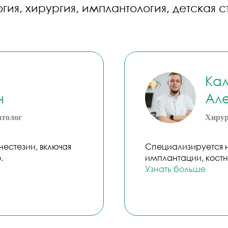
Ка
ч
Ал
атолог
Хирур
естезии, включая
Специализируется н
.
имплантации, костн
Узнать больше
СЁ ДО МЕЛОЧЕЙ, ЧТОБЫ 