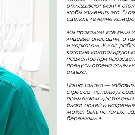
сделать лечение комфортным и бе
Мы проводим все виды имплантации
лицевые операции, а также лечени
и наркозом. У нас работают опытны
которые контролируют все жизненн
пациентов при проведении процеду
предусмотрена отдельная комната 
отдыха.
Наша задача — избавить пациентов о
стресса, используя современные те
применяем достижения современно
благо людей и искренне верим, что
может быть не только эффективным
бережным.»
Булг
ведущ