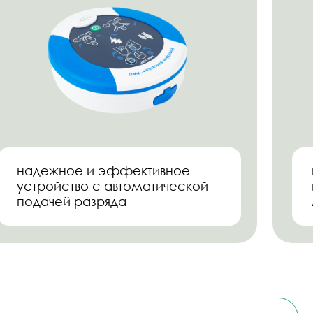
 НА
отправить!
й