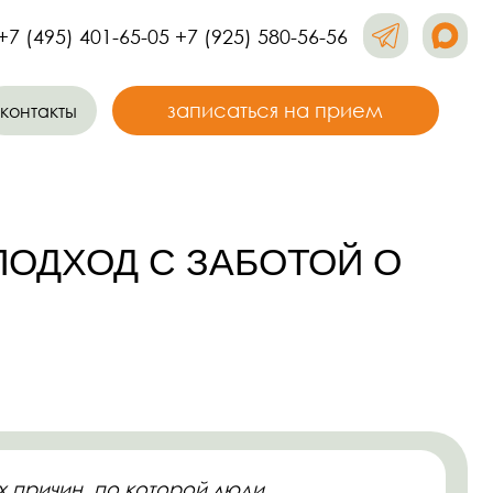
-65-05 +7 (925) 580-56-56
записаться на прием
Д С ЗАБОТОЙ О
о которой люди
ы открыли нашу клинику,
нашей стоматологии —