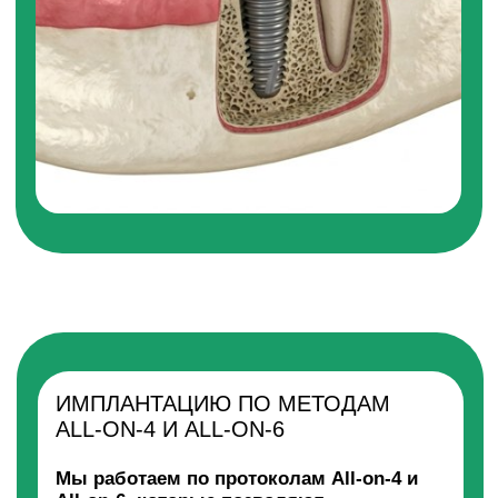
ИМПЛАНТЫ DENTIUM
Dentium — южнокорейские импланты,
отличающиеся высокой точностью и
технологичностью. Система Dentium
применяет инновационные материалы и
передовые технологии обработки
поверхности, что значительно ускоряет
остеоинтеграцию и уменьшает
вероятность отторжения. Процент
приживаемости имплантов Dentium
составляет около 98%.