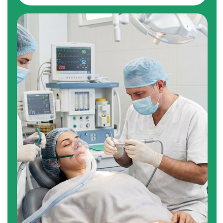
КЛАССИЧЕСКУЮ ИМПЛАНТАЦИЮ
Если зуб удален давно, то объёма
костной ткани недостаточно для
импланта. Поэтому сначала проводим
синус-лифтинг (подсадку костного
материала), затем через 3-6 месяцев
ставим имплант, далее через 3-6 месяцев