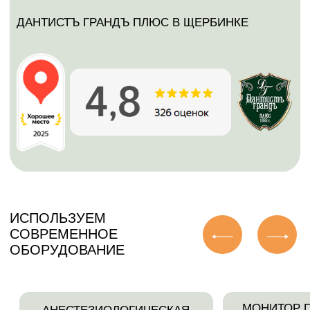
В СЕТЬ НАШИХ КЛИНИК ВХОДЯТ
Yes стоматология в Бутово Парк 2Б
+7 (498) 9−178−178, +7 (498) 9−178−177
Телеграмм +7 926 036 36 57
Адрес: Московская область, Ленинский
муниципальный р-н, с.п.
Булатниковское, д. Дрожжино, ул.
Южная, д. 11, кв. 1
Режим работы:
пн-пт 09:00 — 21:00
сб, вс 09:00 — 19:00
сайт
Дантистъ Грандъ плюс в Щербинке