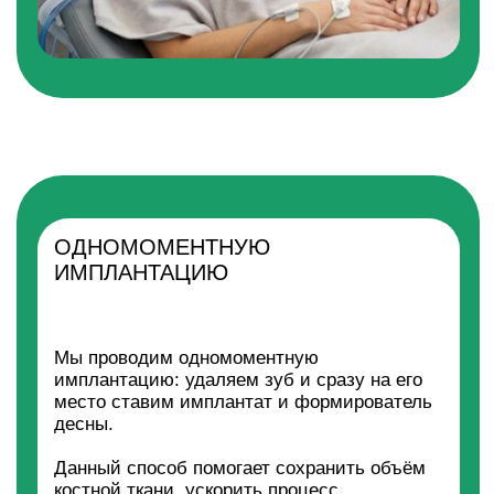
формирователь десны, затем абатмент и
постоянную коронку.
Классическая имплантация включает:
1 этап: операция синус-лифтинга (при
необходимости).
2 этап (через 3-6 месяцев): установка
зубного импланта.
3 этап (через 3-6 месяцев): установка
формирователя десны.
4 этап (через 7-10 дней): установка
абатмента и постоянной коронки.