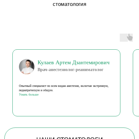
МЫ ПРОДУМАЛИ ВСЁ ДО МЕЛОЧЕЙ,
ЧТОБЫ ВАМ БЫЛО КОМФОРТНО В YES
СТОМАТОЛОГИИ В ЛОПАТИНО
В клинике создана уютная и безопасная атмосфера: есть
операционная, кабинет стоматолога, комната отдыха после
наркоза, анестезиологическое оборудование, дентальный
микроскоп, зона ожидания и детский уголок
Кулаев Артем Дзантемирович
Врач-анестезиолог-реаниматолог
Опытный специалист по всем видам анестезии, включая экстренную,
педиатрическую и общую.
Узнать больше