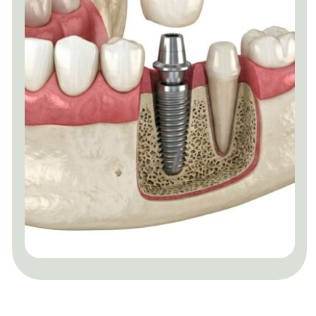
ПРЕИМУЩЕСТВА УСТАНОВКИ ИМПЛАНТОВ
В YES СТОМАТОЛОГИИ ЛОПАТИНО
Единственные в Лопатино лечим
под наркозом
Мы единственные в Лопатино, Дрожжино,
Боброво и Суханово предлагаем имплантацию
под наркозом.
Гарантия на зубные импланты
Мы даём пожизненную гарантию на
импланты. По гарантии нужно приходить на