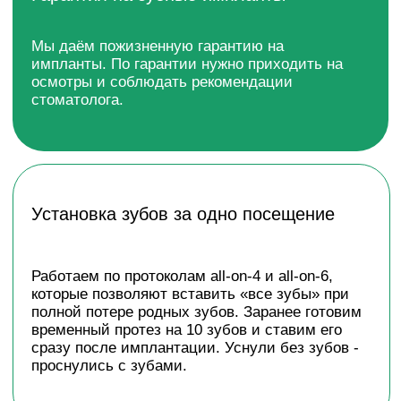
При имплантации используем метод
PRF
Из крови
пациента в центрифуге получаем
фибриновый сгусток, насыщенный
тромбоцитами. Этот биоматериал помещаем в
лунку, где он активирует восстановление
костной ткани, способствует приживлению
импланта и снижает вероятность воспалений.
В YES СТОМАТОЛОГИИ ЛОПАТИНО МЫ
ПРОВОДИМ