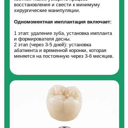
ИМПЛАНТАЦИЮ ПО МЕТОДАМ
ALL-ON-4 И ALL-ON-6
Мы работаем по протоколам All-on-4 и
All-on-6, которые позволяют
восстановить зубы за 1 день.
Главное преимущество метода –
минимальное количество имплантатов и
возможность сразу установить временный
протез.
Протоколы All-on-4 и All-on-6 включают: