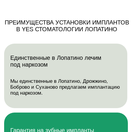
осмотры и соблюдать рекомендации
стоматолога.
Установка зубов за одно посещение
Работаем по протоколам all-on-4 и all-on-6,
которые позволяют вставить «все зубы» при
полной потере родных зубов. Заранее готовим
временный протез на 10 зубов и ставим его
сразу после имплантации. Уснули без зубов -
проснулись с зубами.
Больше процедур за посещение –
Гарантия на
сокращение времени на лечение
услуги 3 года
К примеру, с помощью наркоза за одно
посещение мы вылечим дёсны, удалим
зубы и поставим импланты. Мы сократим
время вашего лечения, и вы быстрее
начнёте улыбаться без стеснения.