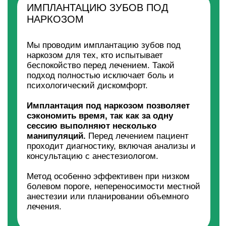
место ставим имплантат и формирователь
десны.
Данный способ помогает сохранить объём
костной ткани, ускорить процесс
восстановления и свести к минимуму
хирургические манипуляции.
Одномоментная имплантация включает:
1 этап: удаление зуба, установка импланта
и формирователя десны.
2 этап (через 3-5 дней): установка
абатмента и временной коронки, которая
меняется на постоянную через 3-6 месяцев.