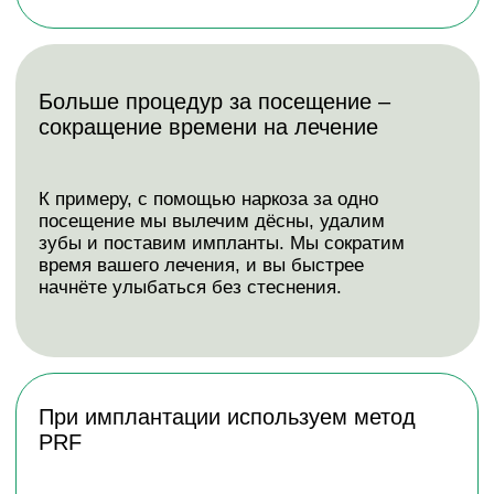
ИМПЛАНТАЦИЮ ЗУБОВ ПОД
НАРКОЗОМ
Мы проводим имплантацию зубов под
наркозом для тех, кто испытывает
беспокойство перед лечением. Такой
подход полностью исключает боль и
психологический дискомфорт.
Имплантация под наркозом позволяет
сэкономить время, так как за одну
сессию выполняют несколько
манипуляций.
Перед лечением пациент
проходит диагностику, включая анализы и
консультацию с анестезиологом.
Метод особенно эффективен при низком
болевом пороге, непереносимости местной
анестезии или планировании объемного
лечения.