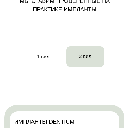
ИСПОЛЬЗУЕМ
СОВРЕМЕННОЕ
ОБОРУДОВАНИЕ
МОНИТОР ПАЦИЕНТА B105M
АНЕСТЕЗИОЛОГИЧЕСКАЯ
СИСТЕМА CARESTATION 620
А1
показывает 5 параметров
для проведения анестезии
взрослым