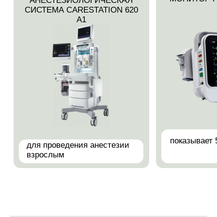
+7 (499) 232-43-09,+7 (499) 232-43-27,
Телеграмм +7 (926) 369-96-86
Адрес: г. Москва, ул. Маршала Савицкого,
д.20, корп. 1
Режим работы:
пн-пт 10:00 — 22:00
сайт
сб, вс 10:00 — 19:00
КАК НАС НАЙТИ
Адрес: Московская область, Ленинский городской округ,
Лопатино пгт, улица Сухановская, 17, помещение 2.
+7 (925) 580-56-
(Телеграмм)
56
Режим работы:
+7 (495) 401-65-05
09:00 — 21:00
Email: yesdantist2@yandex.ru