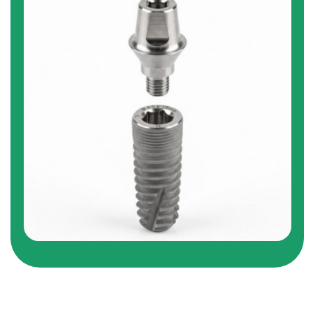
1 этап: удаление зубов, установка
имплантов и формирователей десны.
2 этап (через 4-6 часов): установка
абатмента и временных протезов, которые
меняются на постоянные через 3-6
месяцев.