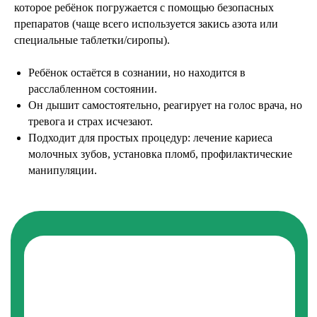
которое ребёнок погружается с помощью безопасных
препаратов (чаще всего используется закись азота или
отправить!
специальные таблетки/сиропы).
Нажимая на кнопку, Вы даете
согласие на
Ребёнок остаётся в сознании, но находится в
обработку персональных данных
и
соглашаетесь c
политикой
расслабленном состоянии.
конфиденциальности
Он дышит самостоятельно, реагирует на голос врача, но
тревога и страх исчезают.
Подходит для простых процедур: лечение кариеса
молочных зубов, установка пломб, профилактические
манипуляции.
В СЕТЬ НАШИХ КЛИНИК ВХОДЯТ
Yes стоматология в Бутово Парк 2Б
+7 (498) 9−178−178, +7 (498) 9−178−177
Телеграмм +7 926 036 36 57
Адрес: Московская область, Ленинский
муниципальный р-н, с.п.
Булатниковское, д. Дрожжино, ул.
Южная, д. 11, кв. 1