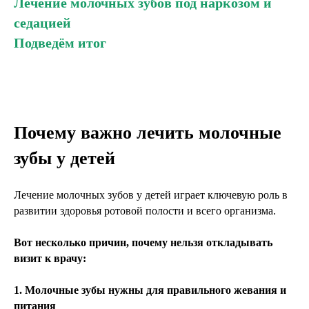
Лечение молочных зубов под наркозом и
седацией
Подведём итог
«Порой мы видим детей, которые из-за боли жуют
только одной стороной или избегают твёрдой
пищи. Это напрямую влияет на здоровье желудка
и кишечника. Лечение молочных зубов — это не
только улыбка, но и общее здоровье организма».
Калинин Сергей Алексеевич
Стоматолог-хирург, имплантолог, детский
стоматолог
Почему важно лечить молочные
зубы у детей
Лечение молочных зубов у детей играет ключевую роль в
развитии здоровья ротовой полости и всего организма.
Вот несколько причин, почему нельзя откладывать
визит к врачу:
1. Молочные зубы нужны для правильного жевания и
питания