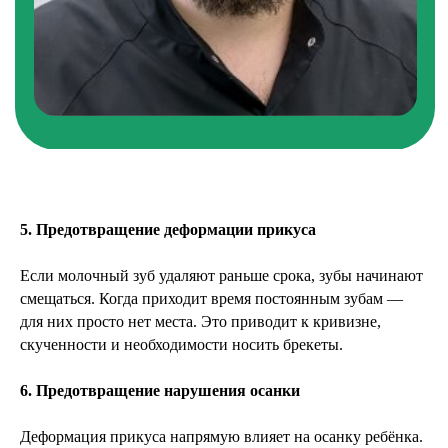
зубы поражаются кариесом уже в первые годы
после прорезывания. Родители думают, что
это молочный зуб и «он всё равно поменяется».
Но на самом деле это постоянный зуб, который
останется на всю жизнь».
Калинин Сергей Алексеевич
Стоматолог-хирург, имплантолог, детский
стоматолог
5. Предотвращение деформации прикуса
Если молочный зуб удаляют раньше срока, зубы начинают
смещаться. Когда приходит время постоянным зубам —
для них просто нет места. Это приводит к кривизне,
скученности и необходимости носить брекеты.
6. Предотвращение нарушения осанки
Деформация прикуса напрямую влияет на осанку ребёнка.