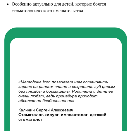
Особенно актуально для детей, которые боятся
стоматологического вмешательства.
«Современные препараты для наркоза
безопасны, выводятся из организма быстро и не
вызывают осложнений. В нашей практике
часто родители удивляются, как легко ребёнок
выходит из наркоза — уже через полчаса он
бодрый и играет».
Светличная ТАТЬЯНА ОЛЕГОВНА
Врач-анестезиолог-реаниматолог