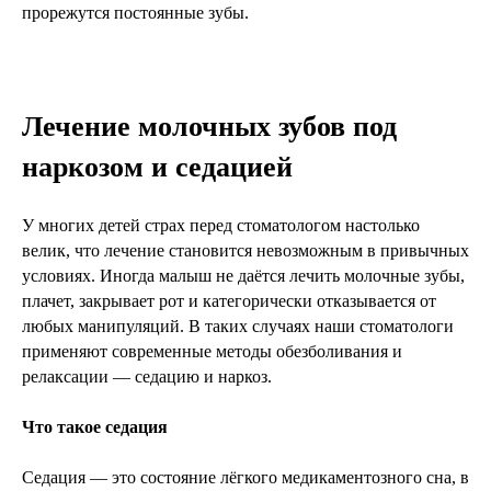
прорежутся постоянные зубы.
Лечение молочных зубов под
ОСТАВЬТЕ ЗАЯВКУ ДЛЯ ЗАПИСИ
НА КОНСУЛЬТАЦИЮ К ДЕТСКОМУ
наркозом и седацией
СТОМАТОЛОГУ
У многих детей страх перед стоматологом настолько
Позвоним и запишем на удобное
время. Работаем 7 дней в неделю.
велик, что лечение становится невозможным в привычных
условиях. Иногда малыш не даётся лечить молочные зубы,
плачет, закрывает рот и категорически отказывается от
Ваше имя
любых манипуляций. В таких случаях наши стоматологи
применяют современные методы обезболивания и
релаксации — седацию и наркоз.
Ваш телефон
Что такое седация
+7
Седация — это состояние лёгкого медикаментозного сна, в