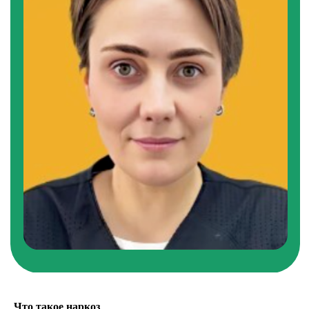
КАК НАС НАЙТИ
Адрес: Московская область, Ленинский городской округ,
Лопатино пгт, улица Сухановская, 17, помещение 2.
+7 (925) 580-56-
(Телеграмм)
56
Режим работы:
+7 (495) 401-65-05
09:00 — 21:00
Email: yesdantist2@yandex.ru
Как добраться: от м «Бутово» автобус № 379 до
ост. «ЖК Государев Дом». От м «Бульвар
Дмитрия Донского» маршрутка № 1224к до ост.
«Сухановская улица». От м «Аннино»
маршрутка № 1019к до ост. «Правление». От ж/
д станции «Расторгуево» автобус № 379 до ост.
«ЖК Государев Дом» и маршрутка № 1019к до
ост. «Правление».
Yes
Стоматологическая клиника в Москве и Московской области
Что такое наркоз