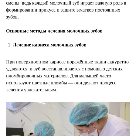
смены, ведь каждый молочный зуб играет важную роль в
формировании прикуса и защите зачатков постоянных
зубов.
Основные методы лечения молочных зубов
Лечение кариеса молочных зубов
«Седация — очень щадящий метод. Ребёнок
расслаблен, но всё время остаётся с нами в
контакте. Это безопасно, комфортно и
помогает при лечении тех детей, которые
сильно боятся стоматолога».
При поверхностном кариесе поражённые ткани аккуратно
Светличная ТАТЬЯНА ОЛЕГОВНА
удаляются, и зуб восстанавливается с помощью детских
Врач-анестезиолог-реаниматолог
пломбировочных материалов. Для малышей часто
используют цветные пломбы — они делают процесс
лечения увлекательным.