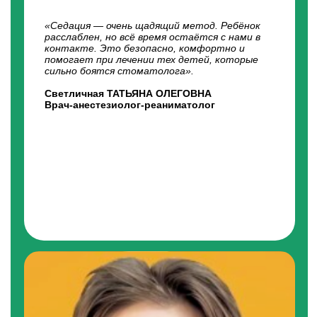
Режим работы:
пн-пт 09:00 — 21:00
сб, вс 09:00 — 19:00
сайт
Дантистъ Грандъ плюс в Щербинке
+7 (499) 232-43-09,+7 (499) 232-43-27,
Телеграмм +7 (926) 369-96-86
Адрес: г. Москва, ул. Маршала Савицкого,
д.20, корп. 1
Режим работы:
пн-пт 10:00 — 22:00
сайт
сб, вс 10:00 — 19:00