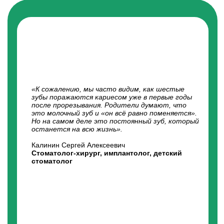
«Методика Icon позволяет нам остановить
кариес на раннем этапе и сохранить зуб целым
без пломбы и бормашины. Родители и дети её
очень любят, ведь процедура проходит
абсолютно безболезненно».
Калинин Сергей Алексеевич
Стоматолог-хирург, имплантолог, детский
стоматолог